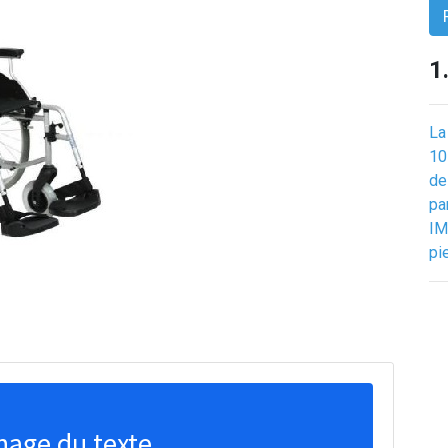
1
La
10
de
pa
IM
pi
nage du texte