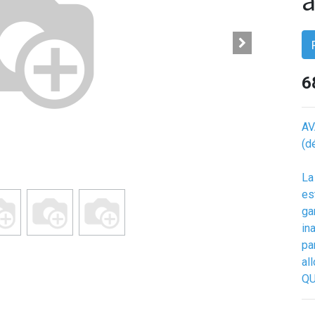
a
6
AV
(d
La
es
ga
in
pa
al
QU