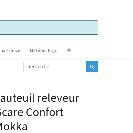
 naissance
Matériel Ergo
auteuil releveur
care Confort
Mokka