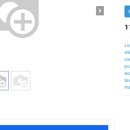
1
Le
él
co
po
au
le
ma