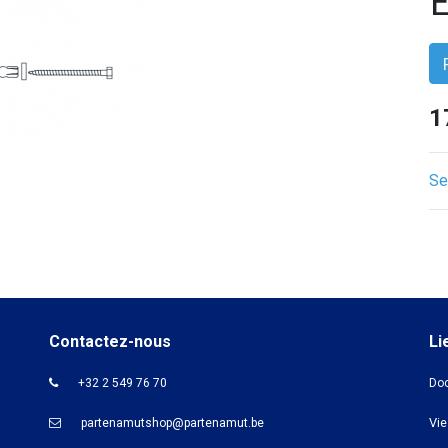
E
1
Se
Contactez-nous
Li
+32 2 549 76 70
Doc
Vie
partenamutshop@partenamut.be