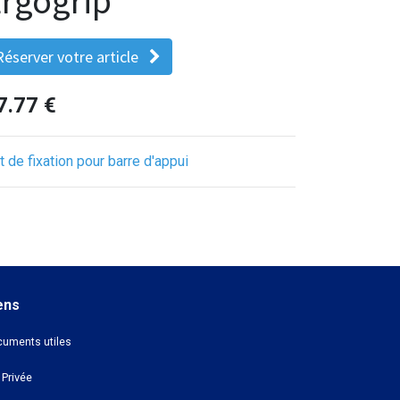
rgogrip
Réserver votre article
7.77
€
t de fixation pour barre d'appui
ens
uments utiles
 Privée